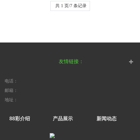
了90多位前Rockstar Games员工，仅3人回复且说法一致。据这三位
共 1 页/7 条记录
消息来源透露，PC版定于...
友情链接：
电话：
邮箱：
地址：
88彩介绍
产品展示
新闻动态