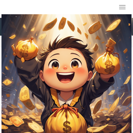
Toggl
navig
88彩
>
88彩介绍
>
88彩介绍
拒绝交易! 曝独行侠已告知多队不会交易欧文: 希望他继续指导弗拉格
2026-06-21
北京时间6月13日，据美媒《DAL Hoops Journal》报道，独行侠希
望留住凯里·欧文，以便他能够继续指导状元库珀·弗拉格。 消息人士
透露，尽管有几支NBA争冠球队表达了对欧文的兴趣，但独行侠已经
告知各支询问的球队——他们无意交易欧文，他们希望欧文能继续留
在弗拉格身边。 消息人士称，欧文和弗拉格两人关系密切。本赛季，
大姑姐来我家借住, 嫌我女儿吵, 把她送到寄宿学校, 婆婆摔碗翻脸
2026-06-17