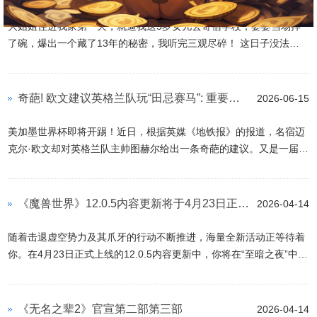
弗拉格从欧文身上获得了长期且宝贵的指导；独行侠新总裁乌杰里对
欧文给予了高度评价，从未有任何迹象表明达拉斯想在休赛期交易欧
大姑姐住进我家第一天，就逼我送5岁女儿去寄宿学校，婆婆当场摔
文。 乌杰里曾表示：凯文·杜兰特曾告诉我，世界上只有...
了碗，爆出一个藏了13年的秘密，我听完三观尽碎！ 这日子没法过
了。我叫林悦，结婚八年，跟老公赵磊在省城咬碎了牙买房安家。谁
能想到，他那个离异的大姐赵敏，像个黑洞一样闯进来，要把我们这
点安稳全吸走。 她进门那刻，我就知道要遭殃。行李箱轮子在我刚拖
奇葩! 欧文建议英格兰队玩“田忌赛马”: 重要球员在世界杯对手疲惫时再登场
2026-06-15
干净的地板上碾过，留下一道黑印。她扫了一眼客厅，鼻子哼了一
声：“也就这样吧，比想象中强点。” 我忍了。我把主卧让给她，书房
美加墨世界杯即将开踢！近日，根据英媒《地铁报》的报道，名宿迈
支起折叠床。我五岁的女儿糖糖，被我反复叮嘱要“做淑女”，别吵到
克尔·欧文却对英格兰队主帅图赫尔给出一条奇葩的建议。又是一届世
姑姑。可这...
界杯的到来，前英格兰足球巨星欧文非常活跃，他的这条建议是相当
的激进——玩“田忌赛马”，减少重要球员的上场时间，不超过半场。
本周三，英格兰队在一场热身赛中以 3比0 轻松战胜哥斯达黎加队，
《魔兽世界》12.0.5内容更新将于4月23日正式上线
2026-04-14
为世界杯备战画上了圆满的句号。“三狮军团”将在下周迎来本届赛事
的首场比赛，对手是实力强大的克罗地亚队。谈到图赫尔应该如何率
随着击退虚空势力及其爪牙的行动不断推进，海量全新活动正等待着
领英格兰队踢本届世界杯，欧文认为他应将部分主力球员先摁在替补
你。在4月23日正式上线的12.0.5内容更新中，你将在“至暗之夜”中体
席，下...
验更多剧情，并赢取更多战利品。准备好迎接全新的虚空侵袭任务，
勇闯仪式场地，掌握虚空熔炉的奥秘，并加入装饰决斗的欢乐队伍。
击退虚空侵袭 虚空大军内部正为了争权夺利而相互倾轧，各方势力都
《无名之辈2》官宣第二部第三部
2026-04-14