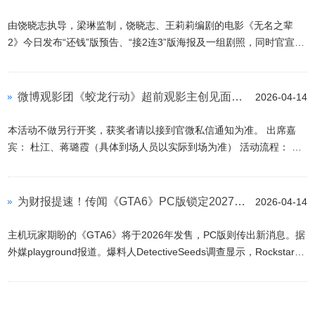
试图在混乱中攫取更多能量。趁乱发难的敌人正虎视眈眈，目前永歌
森林与祖阿曼周边已率先燃起战火。 虚空突袭 虚空突袭事件将每周
由饶晓志执导，梁琳监制，饶晓志、王莉莉编剧的电影《无名之辈
轮换，在永歌森林与祖阿曼之间交替上演。当某一处突袭被平定
2》今日发布“还钱”版预告、“接2连3”版海报及一组剧照，同时官宣续
后，...
作《无名之辈3》，并首度曝光全阵容。影片不仅有原班人马惊喜回
归，更有新老实力派演员加盟。全员颠覆形象，令人捧腹。海报中陈
建斌手中的电线将数字2、3串联，暗示了两部之间的剧情有着密不可
微博观影团《蛟龙行动》超前观影主创见面会抢票
2026-04-14
分的关系。从义乌小工厂斗争、意大利黑帮风云再到东南亚异国求
生，两部电影的三条故事线类型丰富，风格迥异，在不同国家，共同
本活动不做另行开奖，获奖者请以接到官微私信通知为准。 出席嘉
演绎平凡小人物的荒诞“江湖”。导演饶晓志再度玩转多线叙事，熟悉
宾： 杜江、蒋璐霞（具体到场人员以实际到场为准） 活动流程： 1
的黑色幽默...
月25日（周六） 签到时间：12：30-13：20 放映时间：13：24-
15：50 映后互动：15：50-16：10 活动影城： 北京博纳国际影城
（大郊亭IMAX店） 参与规则： 1、关注@微博观影团 2、带话题#微
为财报提速！传闻《GTA6》PC版锁定2027年2月发售
2026-04-14
博观影团#转发下方活动微博 3、点击报名链接下方[+参加活动]按
钮，填写报名信息。 影片简介： 片名：《蛟龙行动》 导演：林超贤
主机玩家期盼的《GTA6》将于2026年发售，PC版则传出新消息。据
编剧：林超贤/支雅卿 主演...
外媒playground报道。爆料人DetectiveSeeds调查显示，Rockstar和
Take-Two计划于2027年2月推出《GTA6》PC版，此举或为冲刺财年
业绩。 GTA6 动作冒险, 角色扮演 PC 玩家们，我知道你们很急，但
你们先 别 急。 查看更多 立即下载 DetectiveSeeds通过LinkedIn联系