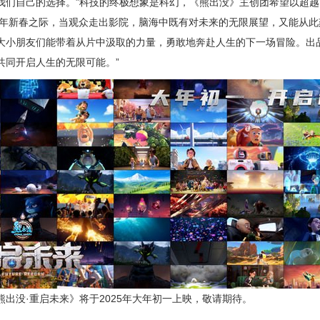
我们自己的选择。”科技的终极想象是科幻，《熊出没》主创团希望以超
25年新春之际，当观众走出影院，脑海中既有对未来的无限展望，又能从
大小朋友们能带着从片中汲取的力量，勇敢地奔赴人生的下一场冒险。出
共同开启人生的无限可能。”
没·重启未来》将于2025年大年初一上映，敬请期待。