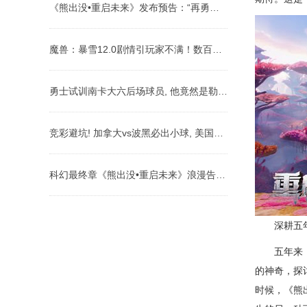
《熊出没•重启未来》发布预告：“再勇敢一次”
魔兽：暴雪12.0剧情引玩家不满！数百年恩怨一夜勾销？
勇士试训南卡大六后场球员, 他竟然是勒布朗-詹姆斯的好朋友?
竞彩避坑! 加拿大vs波黑必出小球, 美国vs巴拉圭“南美第
科幻最终章《熊出没•重启未来》浪漫告别科幻
深耕五年科
五年来，《
的神奇，探
时候，《熊