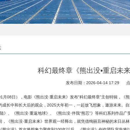
示
科幻最终章《熊出没•重启未
发布日期：2026-04-14 17:29
点
月08日），电影《熊出没·重启未来》发布“科幻最终章”主创特辑，《
约成长中和长大后的观众，2025大年初一，一起放飞想象，遨游未来。自
大陆》、《熊出没·重返地球》、《熊出没·伴我“熊芯”》等科幻系列作品
前，《熊出没·重启未来》世界观一经释出，就凭借绚丽且神秘的末日丛
《熊出没》首次将想象力聚焦到100年以后，《熊出没》创作团队宣告将