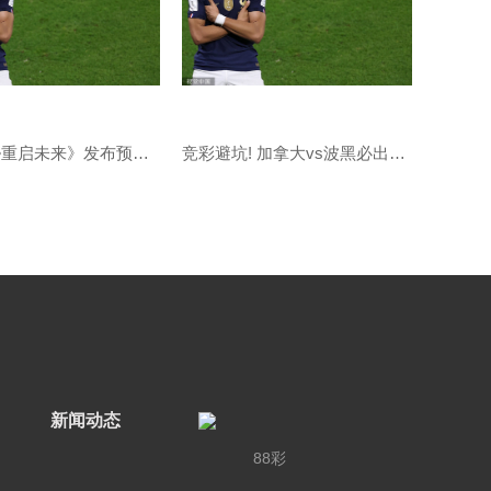
《熊出没•重启未来》发布预告：“再勇敢一次”
竞彩避坑! 加拿大vs波黑必出小球, 美国vs巴拉圭“南美第
新闻动态
88彩