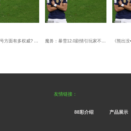
国人在取外号方面有多权威? 被赶到客厅睡觉叫厅哥
魔兽：暴雪12.0剧情引玩家不满！数百年恩怨一夜勾销？
友情链接：
88彩介绍
产品展示