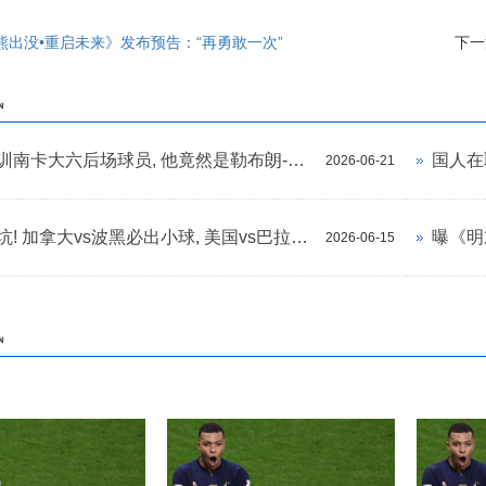
熊出没•重启未来》发布预告：“再勇敢一次”
下一
讯
勇士试训南卡大六后场球员, 他竟然是勒布朗-詹姆斯的好朋友?
2026-06-21
竞彩避坑! 加拿大vs波黑必出小球, 美国vs巴拉圭“南美第
2026-06-15
讯