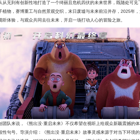
队从无到有创新性地打造了一个绮丽且危机四伏的未来世界，既随处可见
子植物，赛博重工与自然景观交织，末日废墟与未来前沿并存，2025年
视听体验，与观众共同去往未来，开启一场打动人心的冒险之旅。
队来说，《熊出没·重启未来》不仅希望在视听上给观众新颖震撼的体
段性句号。导演介绍：《熊出没·重启未来》故事灵感来源于对当下环境的