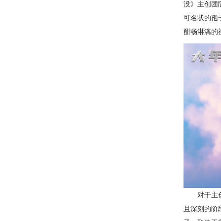
没》主创团
可名状的孢
酣畅淋漓的
对于主创团
且深刻的阶