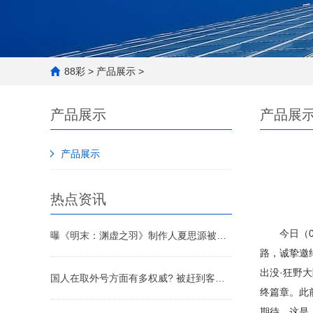
88彩
>
产品展示
>
产品展示
产品展
产品展示
热点资讯
今日（01
曝《明末：渊虚之羽》制作人夏思源被开除，团队已解散
路，诚挚邀
出没·狂野
国人在取外号方面有多权威? 被赶到客厅睡觉叫厅哥
终篇章。此
期待。这是