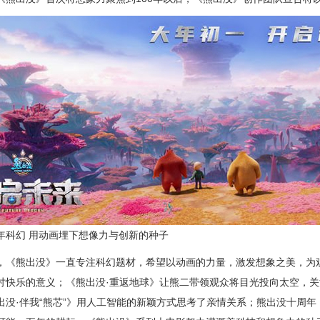
幻 用动画埋下想像力与创新的种子
熊出没》一直专注科幻题材，希望以动画的力量，激发想象之美，为观
讨快乐的意义；《熊出没·重返地球》让熊二带领观众将目光投向太空，
出没·伴我“熊芯”》用人工智能的新颖方式思考了亲情关系；熊出没十周