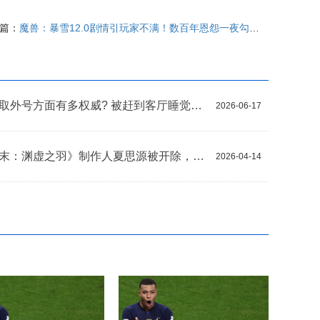
篇：
魔兽：暴雪12.0剧情引玩家不满！数百年恩怨一夜勾销？
国人在取外号方面有多权威? 被赶到客厅睡觉叫厅哥
2026-06-17
曝《明末：渊虚之羽》制作人夏思源被开除，团队已解散
2026-04-14